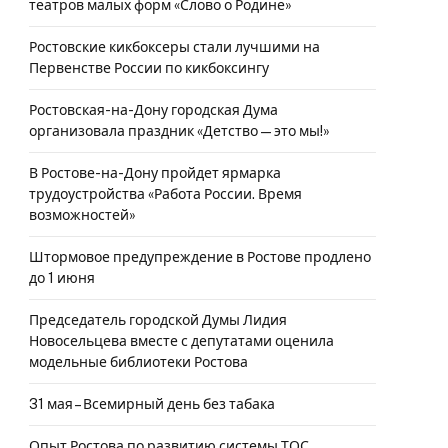
театров малых форм «Слово о Родине»
Ростовские кикбоксеры стали лучшими на
Первенстве России по кикбоксингу
Ростовская-на-Дону городская Дума
организовала праздник «Детство — это мы!»
В Ростове-на-Дону пройдет ярмарка
трудоустройства «Работа России. Время
возможностей»
Штормовое предупреждение в Ростове продлено
до 1 июня
Председатель городской Думы Лидия
Новосельцева вместе с депутатами оценила
модельные библиотеки Ростова
31 мая – Всемирный день без табака
Опыт Ростова по развитию системы ТОС