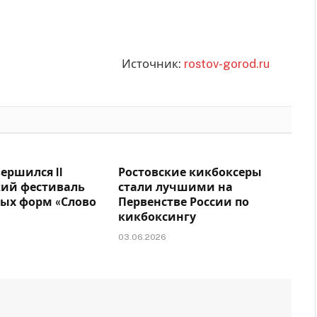
Источник:
rostov-gorod.ru
вершился II
Ростовские кикбоксеры
кий фестиваль
стали лучшими на
лых форм «Слово
Первенстве России по
кикбоксингу
03.06.2026