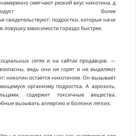
 намеренно смягчают резкий вкус никотина, д
дукт более
е свидетельствуют: подростки, которые начи
 в ловушку зависимости гораздо быстрее.
социальных сетях и на сайтах продавцов, —
езопасны, ведь они не горят и не выделяют
т: никотин остаётся никотином. Он вызывает
ающемуся организму подростка. А аэрозоль,
ьцами, содержит токсичные вещества,
обные вызывать аллергию и болезни лёгких.
йпы и жидкости для них как инструмент для