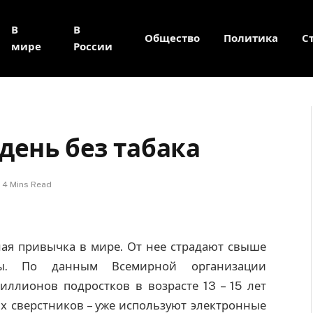
В
В
Общество
Политика
С
мире
России
день без табака
4 Mins Read
ная привычка в мире. От нее страдают свыше
ты. По данным Всемирной организации
иллионов подростков в возрасте 13 – 15 лет
х сверстников – уже используют электронные