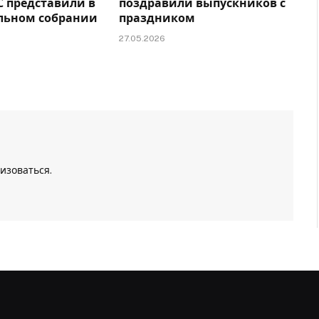
С представили в
поздравили выпускников с
льном собрании
праздником
27.05.2026
изоваться
.