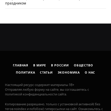
праздником
ГЛАВНАЯ
В МИРЕ
В РОССИИ
ОБЩЕСТВО
ПОЛИТИКА
СТАТЬИ
ЭКОНОМИКА
О НАС
Настоящий ресурс содержит материалы 18+
Отправляя любую форму на сайте, вы соглашаетесь с
политикой конфиденциальности сайта.
Копирование разрешено, только с установкой активной( без
тегов noindex и nofollow) гиперссылки на сайт. Ознакомьтесь с