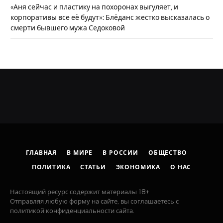
«Аня сейчас и пластику на похоронах выгуляет, и
корпоративы все её будут»: Блёданс жестко высказалась о
смерти бывшего мужа Седоковой
ГЛАВНАЯ
В МИРЕ
В РОССИИ
ОБЩЕСТВО
ПОЛИТИКА
СТАТЬИ
ЭКОНОМИКА
О НАС
Настоящий ресурс содержит материалы 18+
Отправляя любую форму на сайте, вы соглашаетесь с
политикой конфиденциальности сайта.