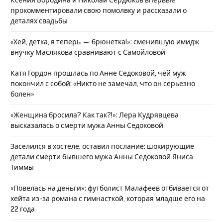
Ксения Бородина и Николай Сердюков впервые
прокомментировали свою помолвку и рассказали о
деталях свадьбы
«Хей, детка, я теперь — брюнетка!»: сменившую имидж
внучку Маслякова сравнивают с Самойловой
Катя Гордон прошлась по Анне Седоковой, чей муж
покончил с собой: «Никто не замечал, что он серьезно
болен»
«Женщина бросила? Как так?!»: Лера Кудрявцева
высказалась о смерти мужа Анны Седоковой
Заселился в хостеле, оставил послание: шокирующие
детали смерти бывшего мужа Анны Седоковой Яниса
Тиммы
«Повелась на деньги»: футболист Малафеев отбивается от
хейта из-за романа с гимнасткой, которая младше его на
22 года