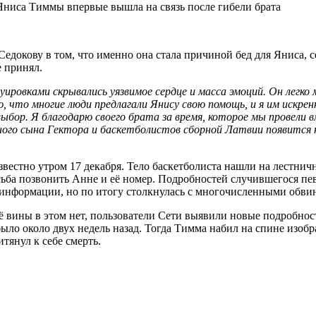
Седокову в том, что именно она стала причиной бед для Яниса, 
е принял.
ровками скрывались уязвимое сердце и масса эмоций. Он легко м
ю, что многие люди предлагали Янису свою помощь, и я им искрен
ыбор. Я благодарю своего брата за время, которое мы провели вм
ого сына Гектора и баскетболистов сборной Латвии появится на
вестно утром 17 декабря. Тело баскетболиста нашли на лестнич
сьба позвонить Анне и её номер. Подробностей случившегося пев
ой информации, но по итогу столкнулась с многочисленными обвин
 её вины в этом нет, пользователи Сети выявили новые подробно
было около двух недель назад. Тогда Тимма набил на спине изоб
тянул к себе смерть.