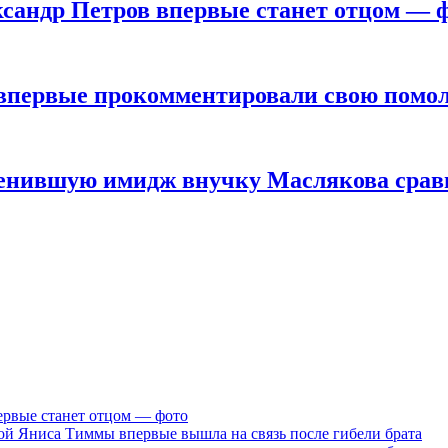
ксандр Петров впервые станет отцом — 
впервые прокомментировали свою помолв
сменившую имидж внучку Маслякова сра
ервые станет отцом — фото
ой Яниса Тиммы впервые вышла на связь после гибели брата