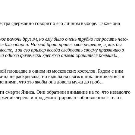
сестра сдержанно говорит о его личном выборе. Также она
ог помочь другим, но ему было очень трудно попросить чего-
не благодарна. Но мой брат принял свое решение, и, как бы
есте, и за его пример всегда следовать своему призванию в
 одного физически крепкого ангела-хранителя больше!», -
ной площадке в одном из московских хостелов. Рядом с ним
ица не раскрывала, но вышла на связь к поклонникам вся в
ениями, что это якобы она довела мужа до гроба.
сти смерти Яниса. Они обратили внимание на то, что незадолго
ражение черепа и продемонстрировал «обновленное» тело в