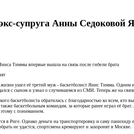
й экс-супруга Анны Седоковой
нят
жизни ушел её третий муж - баскетболист Янис Тимма. Одним и
щался с сыном и узнал о случившемся из СМИ. Теперь же на связ
ого баскетболиста обратилась с благодарностью ко всем, кто в
кже баскетбольным командам, за которые ранее играл её брат. Л
 этому с пониманием.
тся в Риге. Однако деньги на транспортировку и саму панихиду
обрать не удастся, спортсмена кремируют и захоронят в Москве.