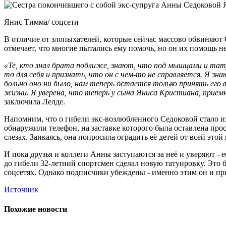
Янис Тимма/ соцсети
В отличие от злопыхателей, которые сейчас массово обвиняют 
отмечает, что многие пытались ему помочь, но он их помощь н
«Те, кто знал брата поближе, знают, что под мышцами и татуи
то для себя и признать, что он с чем-то не справляется. Я зна
больно оно ни было, нам теперь остается только принять его в
жизни. Я уверена, что теперь у сына Яниса Кристиана, приемн
заключила Лелде.
Напомним, что о гибели экс-возлюбленного Седоковой стало из
обнаружили телефон, на заставке которого была оставлена про
слезах. Заикаясь, она попросила оградить её детей от всей эт
И пока друзья и коллеги Анны заступаются за неё и уверяют -
до гибели 32-летний спортсмен сделал новую татуировку. Это 
соцсетях. Однако подписчики убеждены - именно этим он и при
Источник
Похожие новости