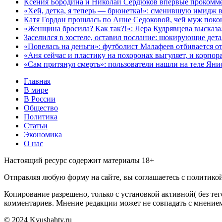
Ксения Бородина и Николай Сердюков впервые прокоммен
«Хей, детка, я теперь — брюнетка!»: сменившую имидж 
Катя Гордон прошлась по Анне Седоковой, чей муж покон
«Женщина бросила? Как так?!»: Лера Кудрявцева высказ
Заселился в хостеле, оставил послание: шокирующие д
«Повелась на деньги»: футболист Малафеев отбивается от 
«Аня сейчас и пластику на похоронах выгуляет, и корпор
«Сам притянул смерть»: пользователи нашли на теле Ян
Главная
В мире
В России
Общество
Политика
Статьи
Экономика
О нас
Настоящий ресурс содержит материалы 18+
Отправляя любую форму на сайте, вы соглашаетесь с политико
Копирование разрешено, только с установкой активной( без тег
комментариев. Мнение редакции может не совпадать с мнением
© 2024 Kvushahty.ru