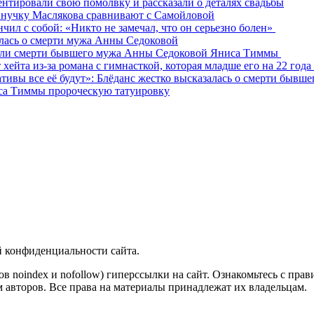
тировали свою помолвку и рассказали о деталях свадьбы
внучку Маслякова сравнивают с Самойловой
чил с собой: «Никто не замечал, что он серьезно болен»
алась о смерти мужа Анны Седоковой
етали смерти бывшего мужа Анны Седоковой Яниса Тиммы
хейта из-за романа с гимнасткой, которая младше его на 22 года
ативы все её будут»: Блёданс жестко высказалась о смерти бывш
иса Тиммы пророческую татуировку
й конфиденциальности сайта.
ов noindex и nofollow) гиперссылки на сайт. Ознакомьтесь с прав
 авторов. Все права на материалы принадлежат их владельцам.