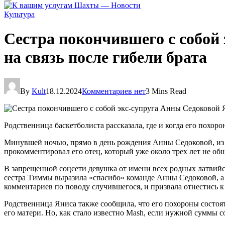
Культура
Сестра покончившего с собо
на связь после гибели брата
By
Kult
18.12.2024
Комментариев нет
3 Mins Read
Родственница баскетболиста рассказала, где и когда его похоро
Минувшей ночью, прямо в день рождения Анны Седоковой, из 
прокомментировал его отец, который уже около трех лет не об
В запрещенной соцсети девушка от имени всех родных латвийск
сестра Тиммы выразила «спасибо» команде Анны Седоковой, а та
комментариев по поводу случившегося, и призвала отнестись к
Родственница Яниса также сообщила, что его похороны состоя
его матери. Но, как стало известно Mash, если нужной суммы с