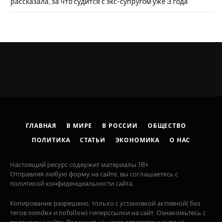
рассказала, за что судится с экс-супругом уже 3 года
ГЛАВНАЯ
В МИРЕ
В РОССИИ
ОБЩЕСТВО
ПОЛИТИКА
СТАТЬИ
ЭКОНОМИКА
О НАС
Настоящий ресурс содержит материалы 18+
Отправляя любую форму на сайте, вы соглашаетесь с
политикой конфиденциальности сайта.
Копирование разрешено, только с установкой активной( без
тегов noindex и nofollow) гиперссылки на сайт. Ознакомьтесь с