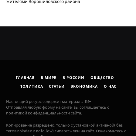
жителями Ворошиловского района
ГЛАВНАЯ
В МИРЕ
В РОССИИ
ОБЩЕСТВО
ПОЛИТИКА
СТАТЬИ
ЭКОНОМИКА
О НАС
Настоящий ресурс содержит материалы 18+
Отправляя любую форму на сайте, вы соглашаетесь с
политикой конфиденциальности сайта.
Копирование разрешено, только с установкой активной( без
тегов noindex и nofollow) гиперссылки на сайт. Ознакомьтесь с