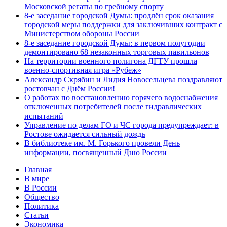
Московской регаты по гребному спорту
8-е заседание городской Думы: продлён срок оказания
городской меры поддержки для заключивших контракт с
Министерством обороны России
8-е заседание городской Думы: в первом полугодии
демонтировано 68 незаконных торговых павильонов
На территории военного полигона ДГТУ прошла
военно-спортивная игра «Рубеж»
Александр Скрябин и Лидия Новосельцева поздравляют
ростовчан с Днём России!
О работах по восстановлению горячего водоснабжения
отключенных потребителей после гидравлических
испытаний
Управление по делам ГО и ЧС города предупреждает: в
Ростове ожидается сильный дождь
В библиотеке им. М. Горького провели День
информации, посвященный Дню России
Главная
В мире
В России
Общество
Политика
Статьи
Экономика