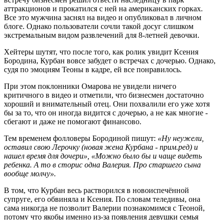
аттракционов и прокатился с ней на американских горках.
Все это мужчина заснял на видео и опубликовал в личном
блоге. Однако пользователи сочли такой досуг слишком
экстремальным видом развлечений для 8-летней девочки.
Хейтеры шутят, что после того, как ролик увидит Ксения
Бородина, Курбан вовсе забудет о встречах с дочерью. Однако,
судя по эмоциям Теоны в кадре, ей все понравилось.
При этом поклонники Омарова не увидели ничего
критичного в видео и отметили, что бизнесмен достаточно
хороший и внимательный отец. Они похвалили его уже хотя
бы за то, что он иногда видится с дочерью, а не как многие -
сбегают и даже не помогают финансово.
Тем временем фолловеры Бородиной пишут:
«Ну неужели,
оставил свою Лерочку (новая жена Курбана - прим.ред) и
нашел время для дочери», «Можно было бы и чаще видеть
ребенка. А то в сторис одна Валерия. Про старшего сына
вообще молчу».
В том, что Курбан весь растворился в новоиспечённой
супруге, его обвиняла и Ксения. По словам теледивы, она
сама никогда не позволит Валерии познакомимся с Теоной,
потому что якобы именно из-за появления девушки семья