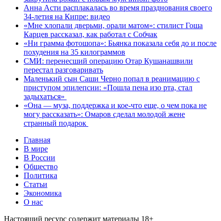
Анна Асти расплакалась во время празднования своего
34-летия на Кипре: видео
«Мне хлопали дверьми, орали матом»: стилист Гоша
Карцев рассказал, как работал с Собчак
«Ни грамма фотошопа»: Бьянка показала себя до и после
похудения на 35 килограммов
СМИ: перенесший операцию Отар Кушанашвили
перестал разговаривать
Маленький сын Саши Черно попал в реанимацию с
приступом эпилепсии: «Пошла пена изо рта, стал
задыхаться»
«Она — муза, поддержка и кое-что еще, о чем пока не
могу рассказать»: Омаров сделал молодой жене
странный подарок
Главная
В мире
В России
Общество
Политика
Статьи
Экономика
О нас
Настоящий ресурс содержит материалы 18+