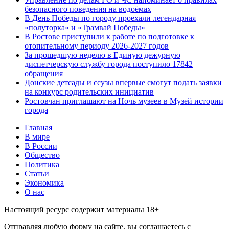
безопасного поведения на водоёмах
В День Победы по городу проехали легендарная
«полуторка» и «Трамвай Победы»
В Ростове приступили к работе по подготовке к
отопительному периоду 2026-2027 годов
За прошедшую неделю в Единую дежурную
диспетчерскую службу города поступило 17842
обращения
Донские детсады и ссузы впервые смогут подать заявки
на конкурс родительских инициатив
Ростовчан приглашают на Ночь музеев в Музей истории
города
Главная
В мире
В России
Общество
Политика
Статьи
Экономика
О нас
Настоящий ресурс содержит материалы 18+
Отправляя любую форму на сайте, вы соглашаетесь с