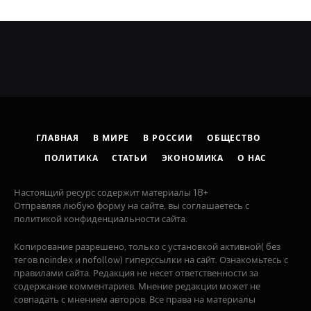
ГЛАВНАЯ
В МИРЕ
В РОССИИ
ОБЩЕСТВО
ПОЛИТИКА
СТАТЬИ
ЭКОНОМИКА
О НАС
Настоящий ресурс содержит материалы 18+
Отправляя любую форму на сайте, вы соглашаетесь с
политикой конфиденциальности сайта.
Копирование разрешено, только с установкой активной( без
тегов noindex и nofollow) гиперссылки на сайт. Ознакомьтесь с
правилами сайта. Редакция не несет ответственности за
содержание комментариев. Мнение редакции может не
совпадать с мнением авторов. Все права на материалы