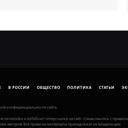
Е
В РОССИИ
ОБЩЕСТВО
ПОЛИТИКА
СТАТЬИ
ЭК
кой конфиденциальности сайта.
егов noindex и nofollow) гиперссылки на сайт. Ознакомьтесь с правила
ем авторов. Все права на материалы принадлежат их владельцам.