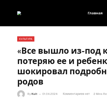
Главная
КУЛЬТУРА
«Все вышло из-под к
потеряю ее и ребенк
шокировал подроб
родов
By
Kult
01.04.2024
Комментариев нет
2 Mins R