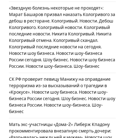
«Звездную болезнь некоторые не проходят»:
Марат Башаров призвал наказать Кологривого за
дебош в ресторане. Кологривый. Новости. Дебош
Кологривого. Кологривый новости. Кологривый
последние новости. Никита Кологривый. Никита
Кологривый отмена. Кологривый скандал.
Кологривый последние новости на сегодня.
Новости шоу бизнеса. Новости шоу-бизнеса
России сегодня. Шоу бизнес. Новости шоу бизнеса
России. Новости шоу-бизнеса. Шоу-бизнес
СК РФ проверит певицу Манижу на оправдание
терроризма из-за высказываний о трагедии в
«Крокусе». Новости шоу бизнеса. Новости шоу-
бизнеса России сегодня. Шоу бизнес. Новости шоу
бизнеса России. Новости шоу-бизнеса. Шоу-
бизнес
Мать экс-участницы «Дома-2» Либерж Кпадону
прокомментировала внезапную смерть дочери:
«Разрывалась между ней и мужем». Новости шоу