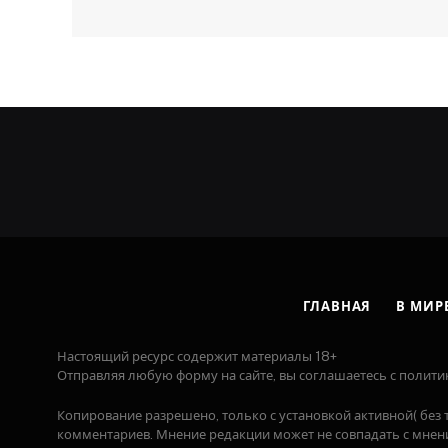
ГЛАВНАЯ
В МИР
Настоящий ресурс содержит материалы 18+
Отправляя любую форму на сайте, вы соглашаетесь с полити
Копирование разрешено, только с установкой активной( без т
комментариев. Мнение редакции может не совпадать с мнени