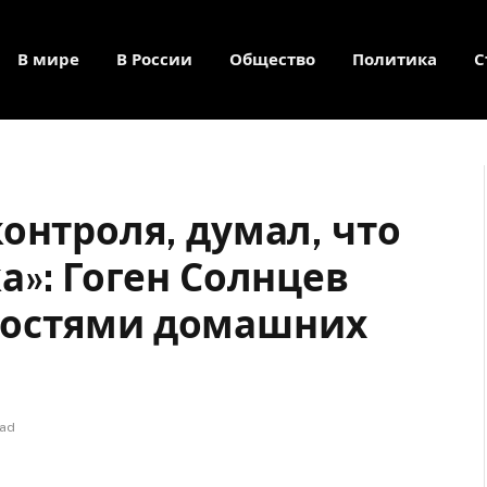
В мире
В России
Общество
Политика
С
онтроля, думал, что
а»: Гоген Солнцев
ностями домашних
ead