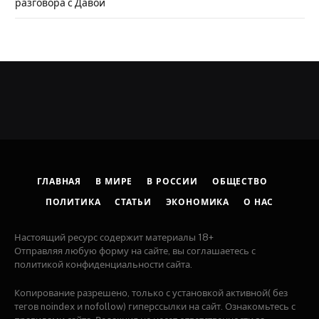
разговора с Давой
ГЛАВНАЯ
В МИРЕ
В РОССИИ
ОБЩЕСТВО
ПОЛИТИКА
СТАТЬИ
ЭКОНОМИКА
О НАС
Настоящий ресурс содержит материалы 18+
Отправляя любую форму на сайте, вы соглашаетесь с
политикой конфиденциальности сайта.
Копирование разрешено, только с установкой активной( без
тегов noindex и nofollow) гиперссылки на сайт. Ознакомьтесь с