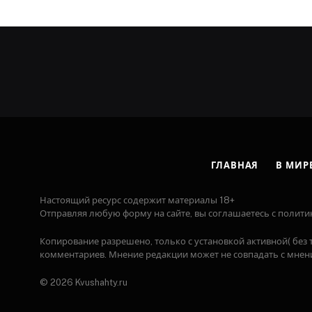
ГЛАВНАЯ
В МИР
Настоящий ресурс содержит материалы 18+
Отправляя любую форму на сайте, вы соглашаетесь с полити
Копирование разрешено, только с установкой активной( без т
комментариев. Мнение редакции может не совпадать с мнени
© 2026 Kvushahty.ru