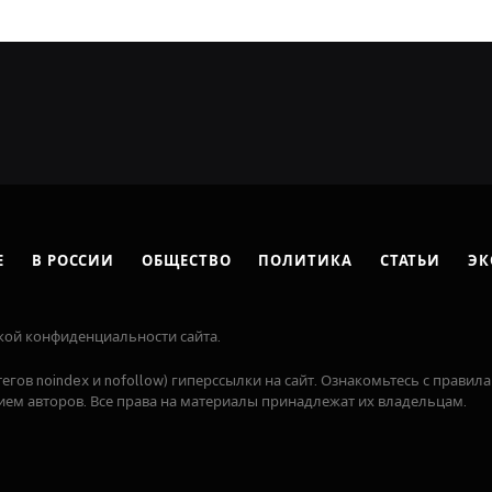
Е
В РОССИИ
ОБЩЕСТВО
ПОЛИТИКА
СТАТЬИ
ЭК
кой конфиденциальности сайта.
егов noindex и nofollow) гиперссылки на сайт. Ознакомьтесь с правила
ем авторов. Все права на материалы принадлежат их владельцам.