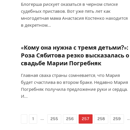
Блогерша рискует оказаться в черном списке
судебных приставов. Вот уже пять лет как
многодетная мама Анастасия Костенко находится
в декретном…
«Кому она нужна с тремя детьми?»:
Роза Сябитова резко высказалась о
свадьбе Марии Погребняк
Главная сваха страны сомневается, что Мария
будет счастлива во втором браке. Недавно Мария
Погребняк получила предложение руки и сердца.
И…
Previous
…
1
255
256
257
258
259