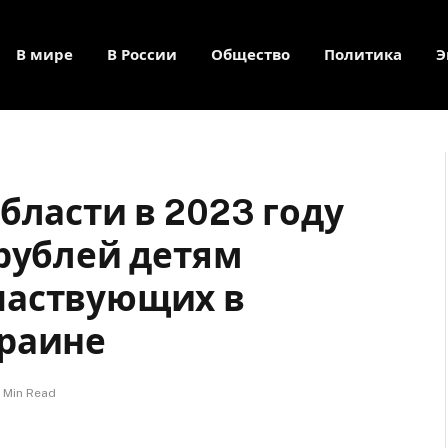
В мире
В России
Общество
Политика
Э
бласти в 2023 году
 рублей детям
частвующих в
краине
1 Min Read