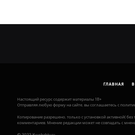
ГЛАВНАЯ
В
Настоящий ресурс содержит материалы 18+
Отправляя любую форму на сайте, вы соглашаетесь с полити
Копирование разрешено, только с установкой активной( без т
комментариев. Мнение редакции может не совпадать с мнени
© 2023 Kvushahty.ru