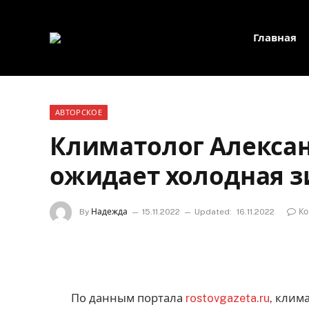
Главная
АВТОРСКОЕ
Климатолог Алекса
ожидает холодная 
By
Надежда
15.11.2022
Updated:
16.11.2022
Ко
По данным портала
rostovgazeta.ru
, клим