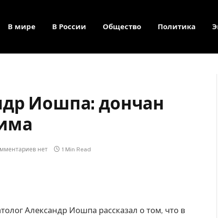
В мире
В России
Общество
Политика
Э
ндр Иошпа: дончан
зима
мментариев нет
1 Min Read
атолог Александр Иошпа рассказал о том, что в