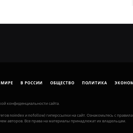
 МИРЕ
В РОССИИ
ОБЩЕСТВО
ПОЛИТИКА
ЭКОНО
кой конфиденциальности сайта.
егов noindex и nofollow) гиперссылки на сайт. Ознакомьтесь с правила
ем авторов. Все права на материалы принадлежат их владельцам.