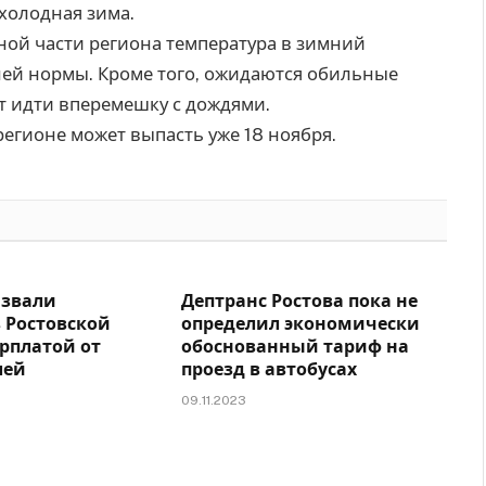
холодная зима.
рной части региона температура в зимний
ней нормы. Кроме того, ожидаются обильные
ет идти вперемешку с дождями.
регионе может выпасть уже 18 ноября.
азвали
Дептранс Ростова пока не
 Ростовской
определил экономически
арплатой от
обоснованный тариф на
лей
проезд в автобусах
09.11.2023