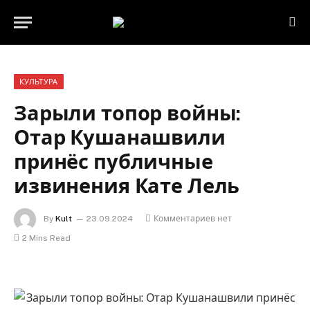
КУЛЬТУРА
Зарыли топор войны:
Отар Кушанашвили
принёс публичные
извинения Кате Лель
By
Kult
23.09.2024
Комментариев нет
2 Mins Read