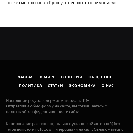
после смерти сына: «Прошу отнестись с пониманием»
ГЛАВНАЯ
В МИРЕ
В РОССИИ
ОБЩЕСТВО
ПОЛИТИКА
СТАТЬИ
ЭКОНОМИКА
О НАС
Настоящий ресурс содержит материалы 18+
Отправляя любую форму на сайте, вы соглашаетесь с
политикой конфиденциальности сайта.
Копирование разрешено, только с установкой активной( без
тегов noindex и nofollow) гиперссылки на сайт. Ознакомьтесь с