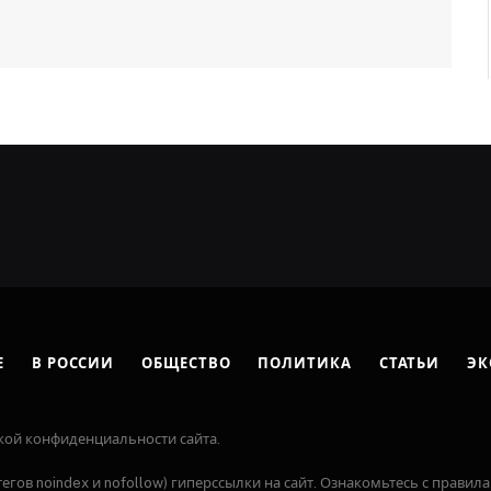
Е
В РОССИИ
ОБЩЕСТВО
ПОЛИТИКА
СТАТЬИ
ЭК
кой конфиденциальности сайта.
егов noindex и nofollow) гиперссылки на сайт. Ознакомьтесь с правила