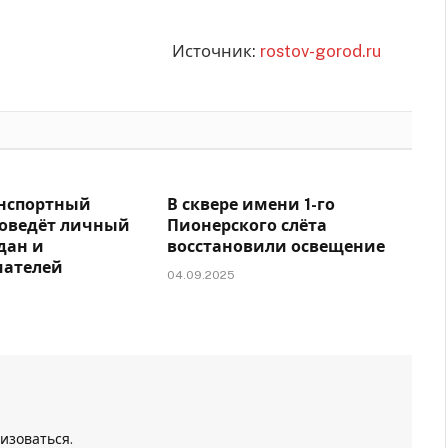
Источник:
rostov-gorod.ru
нспортный
В сквере имени 1-го
роведёт личный
Пионерского слёта
дан и
восстановили освещение
мателей
04.09.2025
изоваться
.