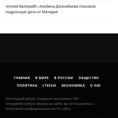
«Копия Валерий!»: Альбина Джанабаева показала
подросшую дочь от Меладзе
ГЛАВНАЯ
В МИРЕ
В РОССИИ
ОБЩЕСТВО
ПОЛИТИКА
СТАТЬИ
ЭКОНОМИКА
О НАС
Настоящий ресурс содержит материалы 18+
Отправляя любую форму на сайте, вы соглашаетесь с
политикой конфиденциальности сайта.