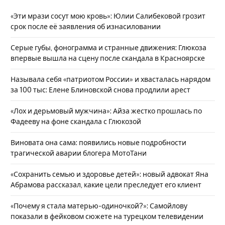
«Эти мрази сосут мою кровь»: Юлии Салибековой грозит
срок после её заявления об изнасиловании
Серые губы, фонограмма и странные движения: Глюкоза
впервые вышла на сцену после скандала в Красноярске
Называла себя «патриотом России» и хвасталась нарядом
за 100 тыс: Елене Блиновской снова продлили арест
«Лох и дерьмовый мужчина»: Айза жестко прошлась по
Фадееву на фоне скандала с Глюкозой
Виновата она сама: появились новые подробности
трагической аварии блогера МотоТани
«Сохранить семью и здоровье детей»: новый адвокат Яна
Абрамова рассказал, какие цели преследует его клиент
«Почему я стала матерью-одиночкой?»: Самойлову
показали в фейковом сюжете на турецком телевидении