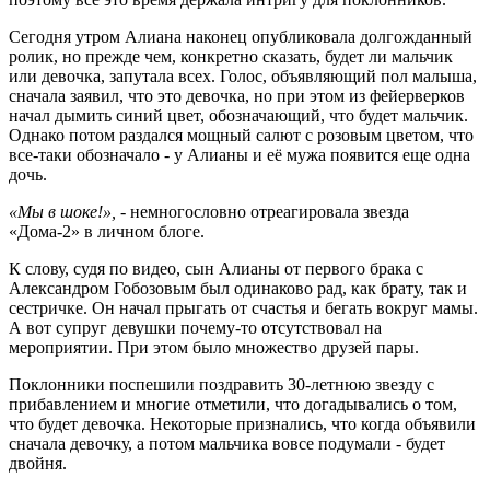
Сегодня утром Алиана наконец опубликовала долгожданный
ролик, но прежде чем, конкретно сказать, будет ли мальчик
или девочка, запутала всех. Голос, объявляющий пол малыша,
сначала заявил, что это девочка, но при этом из фейерверков
начал дымить синий цвет, обозначающий, что будет мальчик.
Однако потом раздался мощный салют с розовым цветом, что
все-таки обозначало - у Алианы и её мужа появится еще одна
дочь.
«Мы в шоке!»,
- немногословно отреагировала звезда
«Дома-2» в личном блоге.
К слову, судя по видео, сын Алианы от первого брака с
Александром Гобозовым был одинаково рад, как брату, так и
сестричке. Он начал прыгать от счастья и бегать вокруг мамы.
А вот супруг девушки почему-то отсутствовал на
мероприятии. При этом было множество друзей пары.
Поклонники поспешили поздравить 30-летнюю звезду с
прибавлением и многие отметили, что догадывались о том,
что будет девочка. Некоторые признались, что когда объявили
сначала девочку, а потом мальчика вовсе подумали - будет
двойня.