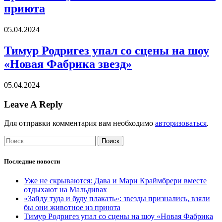
приюта
05.04.2024
Тимур Родригез упал со сцены на шоу
«Новая Фабрика звезд»
05.04.2024
Leave A Reply
Для отправки комментария вам необходимо
авторизоваться
.
Найти:
Последние новости
Уже не скрываются: Дава и Мари Краймбрери вместе
отдыхают на Мальдивах
«Зайду туда и буду плакать»: звезды признались, взяли
бы они животное из приюта
Тимур Родригез упал со сцены на шоу «Новая Фабрика