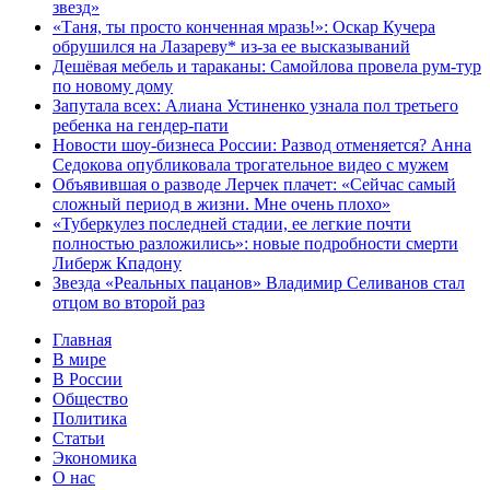
звезд»
«Таня, ты просто конченная мразь!»: Оскар Кучера
обрушился на Лазареву* из-за ее высказываний
Дешёвая мебель и тараканы: Самойлова провела рум-тур
по новому дому
Запутала всех: Алиана Устиненко узнала пол третьего
ребенка на гендер-пати
Новости шоу-бизнеса России: Развод отменяется? Анна
Седокова опубликовала трогательное видео с мужем
Объявившая о разводе Лерчек плачет: «Сейчас самый
сложный период в жизни. Мне очень плохо»
«Туберкулез последней стадии, ее легкие почти
полностью разложились»: новые подробности смерти
Либерж Кпадону
Звезда «Реальных пацанов» Владимир Селиванов стал
отцом во второй раз
Главная
В мире
В России
Общество
Политика
Статьи
Экономика
О нас