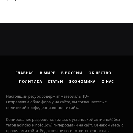
ГЛАВНАЯ
В МИРЕ
В РОССИИ
ОБЩЕСТВО
ПОЛИТИКА
СТАТЬИ
ЭКОНОМИКА
О НАС
Настоящий ресурс содержит материалы 18+
Отправляя любую форму на сайте, вы соглашаетесь с
политикой конфиденциальности сайта.
Копирование разрешено, только с установкой активной( без
тегов noindex и nofollow) гиперссылки на сайт. Ознакомьтесь с
правилами сайта. Редакция не несет ответственности за