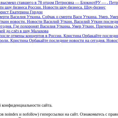
ли высмеял ставшего в 78 отцом Петросяна — БлокнотРУ — . Пе
ти шоу бизнеса России. Новости шоу-бизнеса. Шоу-бизнес
юрист Екатерина Гордон
ерти Василия Уткина. Собчак о смерти Васи Уткина. Умер. Уме
ткин новости. Новости Василий Уткин. Василий Уткин последн
егодня. Где похоронят Василия Уткина. Умер Уткин. Причины с
ей до слёз в шоу Малахова
осле отмены концертов в России. Кристина Орбакайте последни
роли. Кристина Орбакайте последние новости на сегодня. Новос
й конфиденциальности сайта.
ов noindex и nofollow) гиперссылки на сайт. Ознакомьтесь с прав