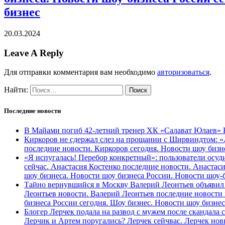
бизнес
20.03.2024
Leave A Reply
Для отправки комментария вам необходимо
авторизоваться
.
Найти:
Последние новости
В Майами погиб 42-летний тренер ХК «Салават Юлаев» Ко
Киркоров не сдержал слез на прощании с Ширвиндтом: «
последние новости. Киркоров сегодня. Новости шоу бизн
«Я испугалась! Перебор конкретный»: пользователи осуд
сейчас. Анастасия Костенко последние новости. Анастас
шоу бизнеса. Новости шоу бизнеса России. Новости шоу-
Тайно вернувшийся в Москву Валерий Леонтьев объявил 
Леонтьев новости. Валерий Леонтьев последние новости 
бизнеса России сегодня. Шоу бизнес. Новости шоу бизне
Блогер Лерчек подала на развод с мужем после скандала 
Лерчик и Артем поругались? Лерчек сейчвас. Лерчек нов