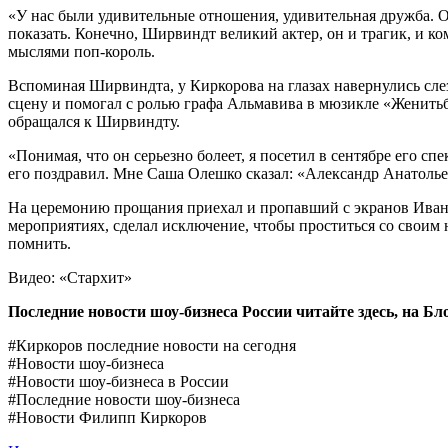
«У нас были удивительные отношения, удивительная дружба. Он
показать. Конечно, Ширвиндт великий актер, он и трагик, и к
мыслями поп-король.
Вспоминая Ширвиндта, у Киркорова на глазах навернулись слезы
сцену и помогал с ролью графа Альмавива в мюзикле «Женитьба
обращался к Ширвиндту.
«Понимая, что он серьезно болеет, я посетил в сентябре его спе
его поздравил. Мне Саша Олешко сказал: «Александр Анатольеви
На церемонию прощания приехал и пропавший с экранов Иван 
мероприятиях, сделал исключение, чтобы проститься со своим 
помнить.
Видео: «Стархит»
Последние новости шоу-бизнеса России читайте здесь, на
Бл
#Киркоров последние новости на сегодня
#Новости шоу-бизнеса
#Новости шоу-бизнеса в России
#Последние новости шоу-бизнеса
#Новости Филипп Киркоров