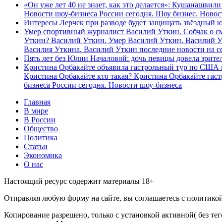
«Он уже лет 40 не знает, как это делается»: Кушанашви
Новости шоу-бизнеса России сегодня. Шоу бизнес. Новос
Интересы Лерчек при разводе будет защищать звёздный 
Умер спортивный журналист Василий Уткин. Собчак о см
Уткин? Василий Уткин. Умер Василий Уткин. Василий У
Василия Уткина. Василий Уткин последние новости на с
Пять лет без Юлии Началовой: дочь певицы довела зрител
Кристина Орбакайте объявила гастрольный тур по США п
Кристина Орбакайте кто такая? Кристина Орбакайте гаст
бизнеса России сегодня. Новости шоу-бизнеса
Главная
В мире
В России
Общество
Политика
Статьи
Экономика
О нас
Настоящий ресурс содержит материалы 18+
Отправляя любую форму на сайте, вы соглашаетесь с политико
Копирование разрешено, только с установкой активной( без тег