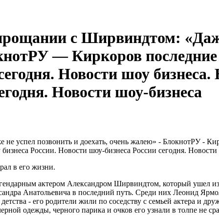
 прощании с Ширвиндтом: «Даже
кнотРУ — Киркоров последние 
сегодня. Новости шоу бизнеса. 
егодня. Новости шоу-бизнеса
рал в его жизни.
легендарным актером Александром Ширвиндтом, который ушел из 
ксандра Анатольевича в последний путь. Среди них Леонид Яр
етства - его родители жили по соседству с семьей актера и дру
ерной одежды, черного парика и очков его узнали в толпе не сра