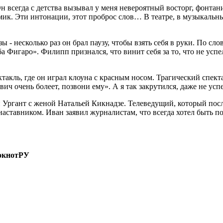
 всегда с детства вызывал у меня невероятный восторг, фонтани
омик. Эти интонации, этот проброс слов… В театре, в музыкаль
 - несколько раз он брал паузу, чтобы взять себя в руки. По с
 Фигаро». Филипп признался, что винит себя за то, что не успе
ктакль, где он играл клоуна с красным носом. Трагический спекта
ч очень болеет, позвони ему». А я так закрутился, даже не усп
Ургант с женой Натальей Кикнадзе. Телеведущий, который посл
наставником. Иван заявил журналистам, что всегда хотел быть п
окнотРУ