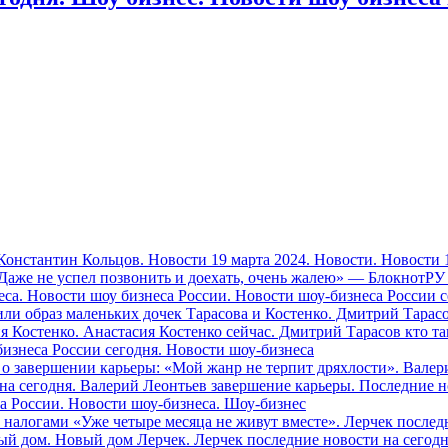
нстантин Кольцов. Новости 19 марта 2024. Новости. Новости 19
Даже не успел позвонить и доехать, очень жалею» — БлокнотРУ
еса. Новости шоу бизнеса России. Новости шоу-бизнеса России 
или образ маленьких дочек Тарасова и Костенко. Дмитрий Тара
ия Костенко. Анастасия Костенко сейчас. Дмитрий Тарасов кто т
бизнеса России сегодня. Новости шоу-бизнеса
о завершении карьеры: «Мой жанр не терпит дряхлости». Валер
на сегодня. Валерий Леонтьев завершение карьеры. Последние н
са России. Новости шоу-бизнеса. Шоу-бизнес
с налогами «Уже четыре месяца не живут вместе». Лерчек послед
ый дом. Новый дом Лерчек. Лерчек последние новости на сегодн