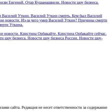
тросян Евгений. Отар Кушанашвили. Новости шоу бизнеса.
р Василий Уткин. Василий Уткин смерть. Кем был Василий
ие новости. Из-за чего умер Василий Уткин? Причины смерти
мерти Уткина.
е новости. Кристина Орбакайте. Кристина Орбакайте сейчас.
ти шоу бизнеса. Новости шоу бизнеса России. Новости шоу-
илами сайта. Редакция не несет ответственности за содержание