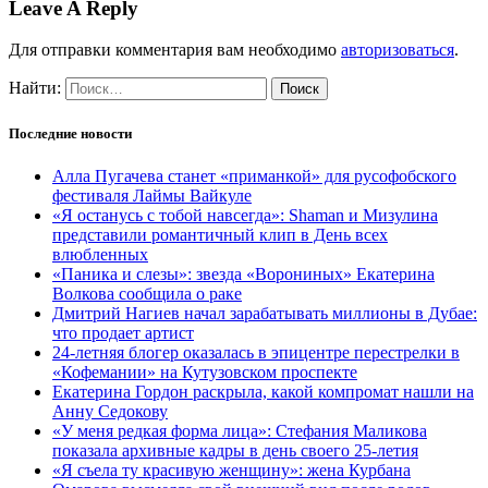
Leave A Reply
Для отправки комментария вам необходимо
авторизоваться
.
Найти:
Последние новости
Алла Пугачева станет «приманкой» для русофобского
фестиваля Лаймы Вайкуле
«Я останусь с тобой навсегда»: Shaman и Мизулина
представили романтичный клип в День всех
влюбленных
«Паника и слезы»: звезда «Ворониных» Екатерина
Волкова сообщила о раке
Дмитрий Нагиев начал зарабатывать миллионы в Дубае:
что продает артист
24-летняя блогер оказалась в эпицентре перестрелки в
«Кофемании» на Кутузовском проспекте
Екатерина Гордон раскрыла, какой компромат нашли на
Анну Седокову
«У меня редкая форма лица»: Стефания Маликова
показала архивные кадры в день своего 25-летия
«Я съела ту красивую женщину»: жена Курбана