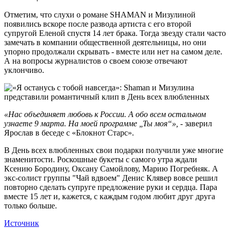
Отметим, что слухи о романе SHAMAN и Мизулиной
появились вскоре после развода артиста с его второй
супругой Еленой спустя 14 лет брака. Тогда звезду стали часто
замечать в компании общественной деятельницы, но они
упорно продолжали скрывать - вместе или нет на самом деле.
А на вопросы журналистов о своем союзе отвечают
уклончиво.
«Нас объединяет любовь к России. А обо всем остальном
узнаете 9 марта. На моей программе „Ты моя“», -
заверил
Ярослав в беседе с «Блокнот Старс».
В День всех влюбленных свои подарки получили уже многие
знаменитости. Роскошные букеты с самого утра ждали
Ксению Бородину, Оксану Самойлову, Марию Погребняк. А
экс-солист группы "Чай вдвоем" Денис Клявер вовсе решил
повторно сделать супруге предложение руки и сердца. Пара
вместе 15 лет и, кажется, с каждым годом любит друг друга
только больше.
Источник