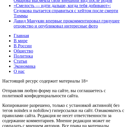
Омарова высмеяла свой внешний вид после родов
«Смелость — идти дальше, когда тебя добивают»:
Седокова пытается справиться с хейтом после смерти
Тиммы
Давид Манукян впервые прокомментировал грядущее
отцовство и опубликовал интересные фото
Главная
В мире
В России
Общество
Политика
Статьи
Экономика
О нас
Настоящий ресурс содержит материалы 18+
Отправляя любую форму на сайте, вы соглашаетесь с
политикой конфиденциальности сайта.
Копирование разрешено, только с установкой активной( без
тегов noindex и nofollow) гиперссылки на сайт. Ознакомьтесь с
правилами сайта. Редакция не несет ответственности за
содержание комментариев. Мнение редакции может не
совпадать с мнением авторов. Все права на материалы