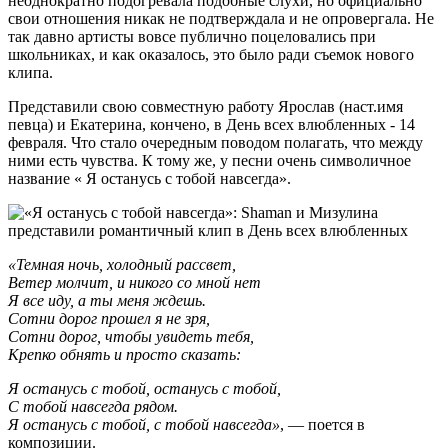
неоднократно подогревала подобные слухи, но официально
свои отношения никак не подтверждала и не опровергала. Не
так давно артисты вовсе публично поцеловались при
школьниках, и как оказалось, это было ради съемок нового
клипа.
Представили свою совместную работу Ярослав (наст.имя
певца) и Екатерина, кончено, в День всех влюбленных - 14
февраля. Что стало очередным поводом полагать, что между
ними есть чувства. К тому же, у песни очень символичное
название « Я останусь с тобой навсегда».
«Темная ночь, холодный рассвет,
Ветер молчит, и никого со мной нет
Я все иду, а ты меня ждешь.
Сотни дорог прошел я не зря,
Сотни дорог, чтобы увидеть тебя,
Крепко обнять и просто сказать:
Я останусь с тобой, останусь с тобой,
С тобой навсегда рядом.
Я останусь с тобой, с тобой навсегда»
, — поется в
композиции.