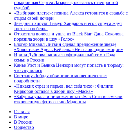
покорившая Сергея Лазарева, оказалась с непростой
судьбой
«Выбираю платье»: певица Алекса готовится к свадьбе с
отцом своей дочери
Звездный хирург Тимур Хайдаров и его супруга ждут
третьего ребенка
Отрастила волосы и ушла из Black Star: Дана Соколова
поразила жюри в шоу «Голос»
Блогер Михаил Литвин сделал предложение звезде
«Холостяка» Адель Вейгель: «Нет слов, одни эмоции»
Ирина Дубцова написала официальный гимн Года
семьи в России
Канье Уэст и Бьянка Цензори могут попасть в тюрьму:
что случилось
Светлану Лободу обвинили в мошенничестве:
подробности
«Никаких страз и перьев, вел себя тихо»: Филипп
Киркоров остался в жюри шоу «Маска»
«Бабушка упала и не может встать!»: в Сети высмеяли
откровенную фотосессию Мадонны
Главная
В мире
В России
Общество