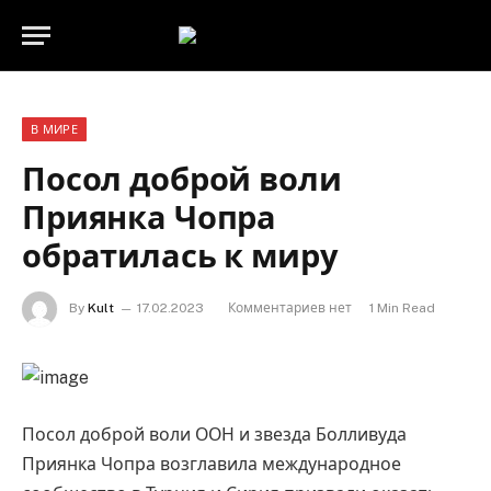
В МИРЕ
Посол доброй воли
Приянка Чопра
обратилась к миру
By
Kult
17.02.2023
Комментариев нет
1 Min Read
Посол доброй воли ООН и звезда Болливуда
Приянка Чопра возглавила международное