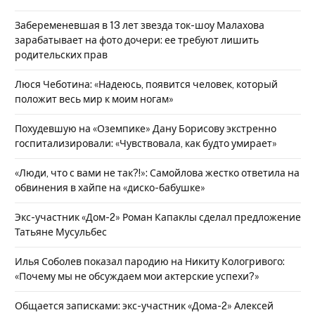
Забеременевшая в 13 лет звезда ток-шоу Малахова
зарабатывает на фото дочери: ее требуют лишить
родительских прав
Люся Чеботина: «Надеюсь, появится человек, который
положит весь мир к моим ногам»
Похудевшую на «Оземпике» Дану Борисову экстренно
госпитализировали: «Чувствовала, как будто умирает»
«Люди, что с вами не так?!»: Самойлова жестко ответила на
обвинения в хайпе на «диско-бабушке»
Экс-участник «Дом-2» Роман Капаклы сделал предложение
Татьяне Мусульбес
Илья Соболев показал пародию на Никиту Кологривого:
«Почему мы не обсуждаем мои актерские успехи?»
Общается записками: экс-участник «Дома-2» Алексей