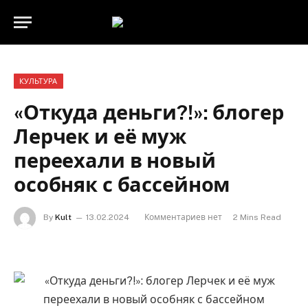
КУЛЬТУРА
«Откуда деньги?!»: блогер
Лерчек и её муж
переехали в новый
особняк с бассейном
By
Kult
13.02.2024
Комментариев нет
2 Mins Read