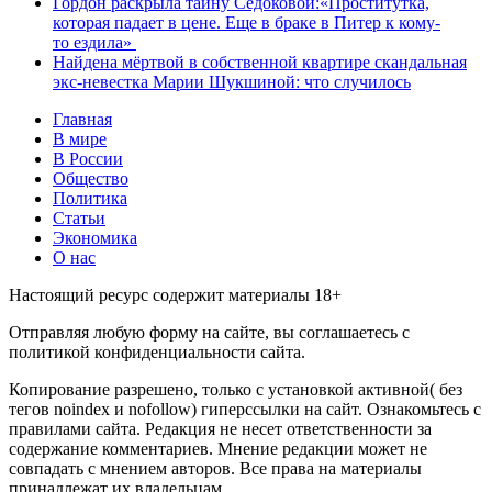
Гордон раскрыла тайну Седоковой:«Проститутка,
которая падает в цене. Еще в браке в Питер к кому-
то ездила»
Найдена мёртвой в собственной квартире скандальная
экс-невестка Марии Шукшиной: что случилось
Главная
В мире
В России
Общество
Политика
Статьи
Экономика
О нас
Настоящий ресурс содержит материалы 18+
Отправляя любую форму на сайте, вы соглашаетесь с
политикой конфиденциальности сайта.
Копирование разрешено, только с установкой активной( без
тегов noindex и nofollow) гиперссылки на сайт. Ознакомьтесь с
правилами сайта. Редакция не несет ответственности за
содержание комментариев. Мнение редакции может не
совпадать с мнением авторов. Все права на материалы
принадлежат их владельцам.