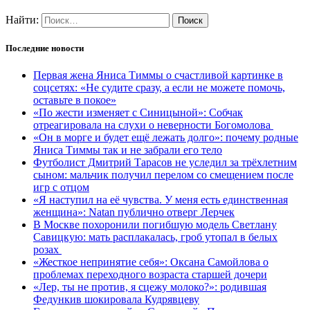
Найти:
Последние новости
Первая жена Яниса Тиммы о счастливой картинке в
соцсетях: «Не судите сразу, а если не можете помочь,
оставьте в покое»
«По жести изменяет с Синицыной»: Собчак
отреагировала на слухи о неверности Богомолова
«Он в морге и будет ещё лежать долго»: почему родные
Яниса Тиммы так и не забрали его тело
Футболист Дмитрий Тарасов не уследил за трёхлетним
сыном: мальчик получил перелом со смещением после
игр с отцом
«Я наступил на её чувства. У меня есть единственная
женщина»: Natan публично отверг Лерчек
В Москве похоронили погибшую модель Светлану
Савицкую: мать расплакалась, гроб утопал в белых
розах
«Жесткое непринятие себя»: Оксана Самойлова о
проблемах переходного возраста старшей дочери
«Лер, ты не против, я сцежу молоко?»: родившая
Федункив шокировала Кудрявцеву