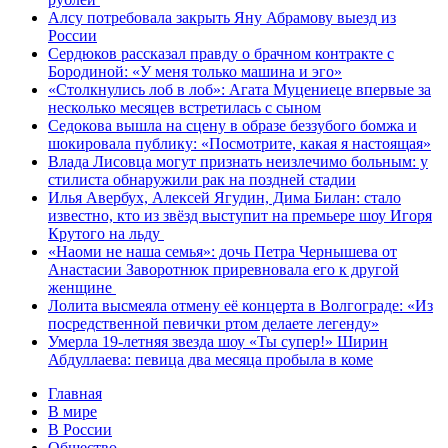
Алсу потребовала закрыть Яну Абрамову выезд из
России
Сердюков рассказал правду о брачном контракте с
Бородиной: «У меня только машина и эго»
«Столкнулись лоб в лоб»: Агата Муцениеце впервые за
несколько месяцев встретилась с сыном
Седокова вышла на сцену в образе беззубого бомжа и
шокировала публику: «Посмотрите, какая я настоящая»
Влада Лисовца могут признать неизлечимо больным: у
стилиста обнаружили рак на поздней стадии
Илья Авербух, Алексей Ягудин, Дима Билан: стало
известно, кто из звёзд выступит на премьере шоу Игоря
Крутого на льду
«Наоми не наша семья»: дочь Петра Чернышева от
Анастасии Заворотнюк приревновала его к другой
женщине
Лолита высмеяла отмену её концерта в Волгограде: «Из
посредственной певички ртом делаете легенду»
Умерла 19-летняя звезда шоу «Ты супер!» Ширин
Абдуллаева: певица два месяца пробыла в коме
Главная
В мире
В России
Общество