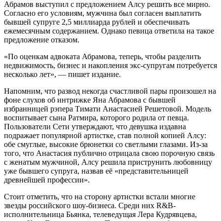
Абрамов выступил с предложением Алсу решить все мирно.
Согласно его условиям, мужчина был согласен выплатить
бывшей супруге 2,5 миллиарда рублей и обеспечивать
ежемесячным содержанием. Однако певица ответила на такое
предложение отказом.
«По оценкам адвоката Абрамова, теперь, чтобы разделить
недвижимость, бизнес и накопления экс-супругам потребуется
несколько лет», — пишет издание.
Напомним, что развод некогда счастливой пары произошел на
фоне слухов об интрижке Яна Абрамова с бывшей
избранницей рэпера Тимати Анастасией Решетовой. Модель
воспитывает сына Ратмира, которого родила от певца.
Пользователи Сети утверждают, что девушка издавна
подражает популярной артистке, став полной копией Алсу:
обе смуглые, высокие брюнетки со светлыми глазами. Из-за
того, что Анастасия публично отрицала свою порочную связь
с женатым мужчиной, Алсу решила приструнить любовницу
уже бывшего супруга, назвав её «представительницей
древнейшей профессии».
Стоит отметить, что на сторону артистки встали многие
звезды российского шоу-бизнеса. Среди них R&B-
исполнительница Бьянка, телеведущая Лера Кудрявцева,