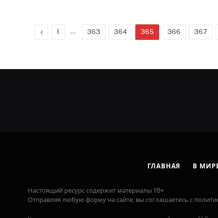
Previous
…
1
363
364
365
366
367
ГЛАВНАЯ
В МИР
Настоящий ресурс содержит материалы 18+
Отправляя любую форму на сайте, вы соглашаетесь с полити