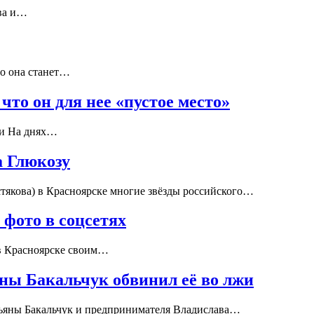
ева и…
то она станет…
что он для нее «пустое место»
ми На днях…
а Глюкозу
стякова) в Красноярске многие звёзды российского…
 фото в соцсетях
 в Красноярске своим…
яны Бакальчук обвинил её во лжи
Татьяны Бакальчук и предпринимателя Владислава…