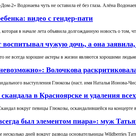
 «Дом-2» Водонаева чуть не оставила её без глаза. Алёна Водона
ебенка: видео с гендер-пати
 которая в начале лета объявила долгожданную новость о том, ч
воспитывал чужую дочь, а она заявила, 
что не всегда хорошие актеры в жизни являются хорошими людь
 невозможно»: Волочкова раскритиковал
андального выступления Глюкозы (наст. имя Наталья Ионова-Чи
скандала в Красноярске и удаления всех
б Скандал вокруг певицы Глюкозы, оскандалившейся на концерте
 всегда был элементом пиара»: муж Тать
уже несколько дней вокруг развода основательницы Wildberries 