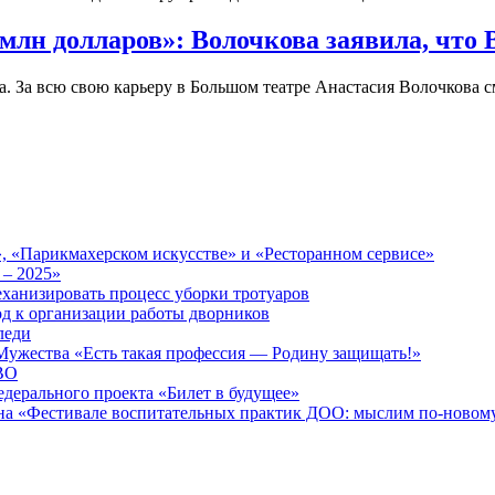
млн долларов»: Волочкова заявила, что В
а. За всю свою карьеру в Большом театре Анастасия Волочкова 
», «Парикмахерском искусстве» и «Ресторанном сервисе»
– 2025»
ханизировать процесс уборки тротуаров
д к организации работы дворников
леди
ужества «Есть такая профессия — Родину защищать!»
СВО
едерального проекта «Билет в будущее»
на «Фестивале воспитательных практик ДОО: мыслим по-новому