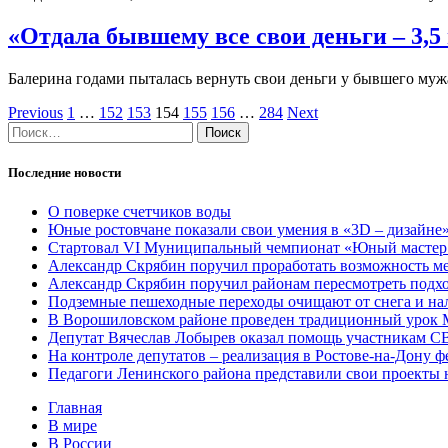
«Отдала бывшему все свои деньги ‒ 3,5 
Балерина годами пыталась вернуть свои деньги у бывшего муж
Previous
1
…
152
153
154
155
156
…
284
Next
Найти:
Последние новости
О поверке счетчиков воды
Юные ростовчане показали свои умения в «3D – дизайне
Стартовал VI Муниципальный чемпионат «Юный мастер 
Александр Скрябин поручил проработать возможность ме
Александр Скрябин поручил районам пересмотреть подхо
Подземные пешеходные переходы очищают от снега и на
В Ворошиловском районе проведен традиционный урок М
Депутат Вячеслав Лобырев оказал помощь участникам 
На контроле депутатов – реализация в Ростове-на-Дону ф
Педагоги Ленинского района представили свои проекты 
Главная
В мире
В России