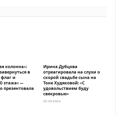
ая колонна»:
Ирина Дубцова
завернуться в
отреагировала на слухи о
 флаг и
скорой свадьбе сына на
10 этажа» —
Тоне Худяковой: «С
о презентовала
удовольствием буду
свекровью»
25.09.2024