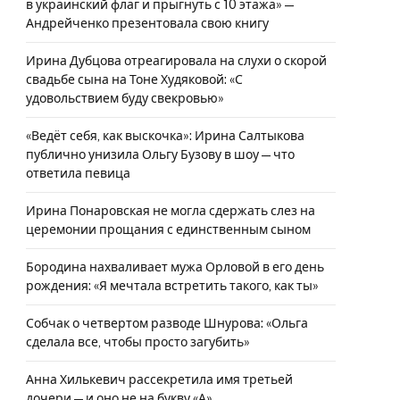
в украинский флаг и прыгнуть с 10 этажа» —
Андрейченко презентовала свою книгу
Ирина Дубцова отреагировала на слухи о скорой
свадьбе сына на Тоне Худяковой: «С
удовольствием буду свекровью»
«Ведёт себя, как выскочка»: Ирина Салтыкова
публично унизила Ольгу Бузову в шоу — что
ответила певица
Ирина Понаровская не могла сдержать слез на
церемонии прощания с единственным сыном
Бородина нахваливает мужа Орловой в его день
рождения: «Я мечтала встретить такого, как ты»
Собчак о четвертом разводе Шнурова: «Ольга
сделала все, чтобы просто загубить»
Анна Хилькевич рассекретила имя третьей
дочери — и оно не на букву «А»