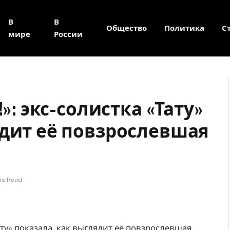
В
В
Общество
Политика
С
мире
России
!»: экс-солистка «Тату»
ядит её повзрослевшая
ns Read