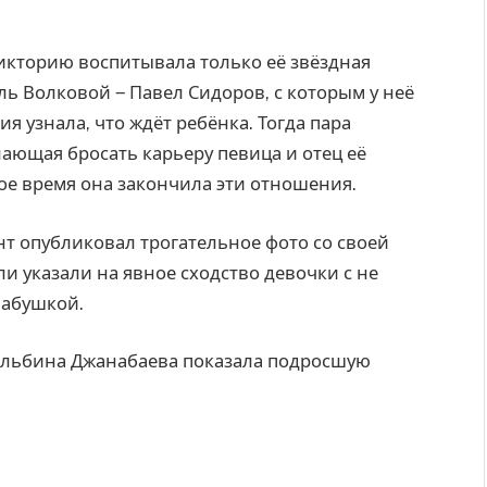
кторию воспитывала только её звёздная
ь Волковой ‒ Павел Сидоров, с которым у неё
ия узнала, что ждёт ребёнка. Тогда пара
лающая бросать карьеру певица и отец её
рое время она закончила эти отношения.
т опубликовал трогательное фото со своей
 указали на явное сходство девочки с не
бабушкой.
 Альбина Джанабаева показала подросшую