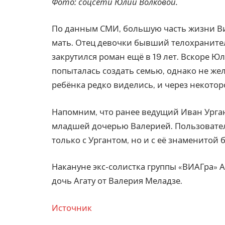
Фото: соцсети Юлии Волковой.
По данным СМИ, большую часть жизни Ви
мать. Отец девочки бывший телохранител
закрутился роман ещё в 19 лет. Вскоре Юл
попыталась создать семью, однако не же
ребёнка редко виделись, и через некото
Напомним, что ранее ведущий Иван Урган
младшей дочерью Валерией. Пользователи
только с Ургантом, но и с её знаменитой 
Накануне экс-солистка группы «ВИАГра»
дочь Агату от Валерия Меладзе.
Источник