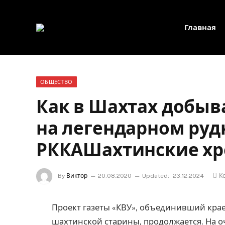
Главная
ОБЩЕСТВО
Как в Шахтах добыв
на легендарном рудн
РККАШахтинские х
By
Виктор
20.08.2020
Updated:
23.12.2024
К
Проект газеты «КВУ», объединивший кра
шахтинской старины, продолжается. На о