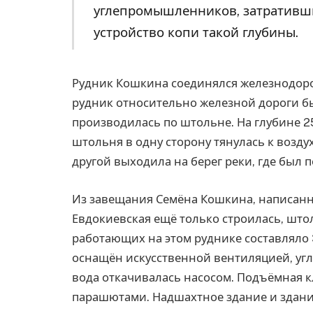
углепромышленников, затративш
устройство копи такой глубины.
Рудник Кошкина соединялся железнодорож
рудник относительно железной дороги был
производилась по штольне. На глубине 2
штольня в одну сторону тянулась к возд
другой выходила на берег реки, где был 
Из завещания Семёна Кошкина, написанног
Евдокиевская ещё только строилась, што
работающих на этом руднике составляло 
оснащён искусственной вентиляцией, у
вода откачивалась насосом. Подъёмная к
парашютами. Надшахтное здание и здание