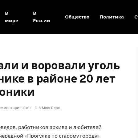
В
В
Общество
Политика
С
мире
России
али и воровали уголь
ике в районе 20 лет
роники
омментариев нет
6 Mins Read
еведов, работников архива и любителей
чередной «Прогулке по старому городу»