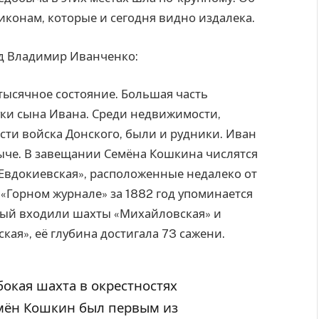
иконам, которые и сегодня видно издалека.
ед Владимир Иванченко:
-тысячное состояние. Большая часть
уки сына Ивана. Среди недвижимости,
сти войска Донского, были и рудники. Иван
ыче. В завещании Семёна Кошкина числятся
Евдокиевская», расположенные недалеко от
«Горном журнале» за 1882 год упоминается
рый входили шахты «Михайловская» и
кая», её глубина достигала 73 сажени.
бокая шахта в окрестностях
емён Кошкин был первым из