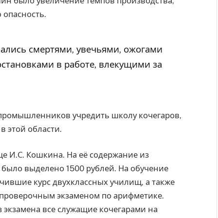
ин было увеличение темпов производства,
 опасность.
лись смертями, увечьями, ожогами
становками в работе, влекущими за
епромышленников учредить школу кочегаров,
в этой области.
 И.С. Кошкина. На её содержание из
было выделено 1500 рублей. На обучение
чившие курс двухклассных училищ, а также
 проверочным экзаменом по арифметике.
 экзамена все служащие кочегарами на