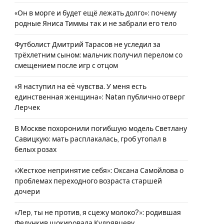
«Он в морге и будет ещё лежать долго»: почему
родные Яниса Тиммы так и не забрали его тело
Футболист Дмитрий Тарасов не уследил за
трёхлетним сыном: мальчик получил перелом со
смещением после игр с отцом
«Я наступил на её чувства. У меня есть
единственная женщина»: Natan публично отверг
Лерчек
В Москве похоронили погибшую модель Светлану
Савицкую: мать расплакалась, гроб утопал в
белых розах
«Жесткое непринятие себя»: Оксана Самойлова о
проблемах переходного возраста старшей
дочери
«Лер, ты не против, я сцежу молоко?»: родившая
Федункив шокировала Кудрявцеву