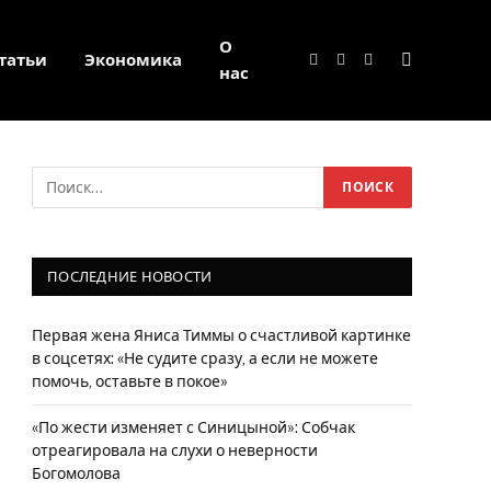
О
татьи
Экономика
Facebook
Twitter
Instagram
нас
ПОСЛЕДНИЕ НОВОСТИ
Первая жена Яниса Тиммы о счастливой картинке
в соцсетях: «Не судите сразу, а если не можете
помочь, оставьте в покое»
«По жести изменяет с Синицыной»: Собчак
отреагировала на слухи о неверности
Богомолова