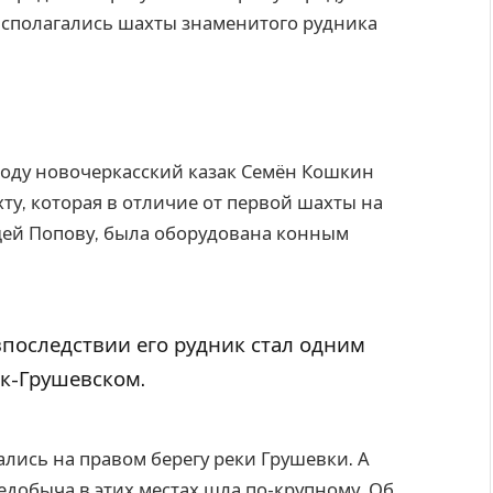
располагались шахты знаменитого рудника
году новочеркасский казак Семён Кошкин
ту, которая в отличие от первой шахты на
ей Попову, была оборудована конным
последствии его рудник стал одним
ск-Грушевском.
лись на правом берегу реки Грушевки. А
ледобыча в этих местах шла по-крупному. Об