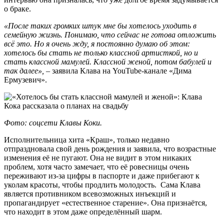
о браке.
«После таких громких штук мне бы хотелось уходить в
семейную жизнь. Понимаю, что сейчас не готова отложить
всё это. Но я очень жду, я постоянно думаю об этом:
хотелось бы стать не только классной артисткой, но и
стать классной мамулей. Классной женой, потом бабулей и
так далее», ‒
заявила Клава на YouTube-канале «Дима
Ермузевич».
Фото: соцсети Клавы Коки.
Исполнительница хита «Краш», только недавно
отпраздновала свой день рождения и заявила, что возрастные
изменения её не пугают. Она не видит в этом никаких
проблем, хотя часто замечает, что её ровесницы очень
переживают из-за цифры в паспорте и даже прибегают к
уколам красоты, чтобы продлить молодость. Сама Клава
является противником всевозможных инъекций и
пропагандирует «естественное старение». Она признаётся,
что находит в этом даже определённый шарм.