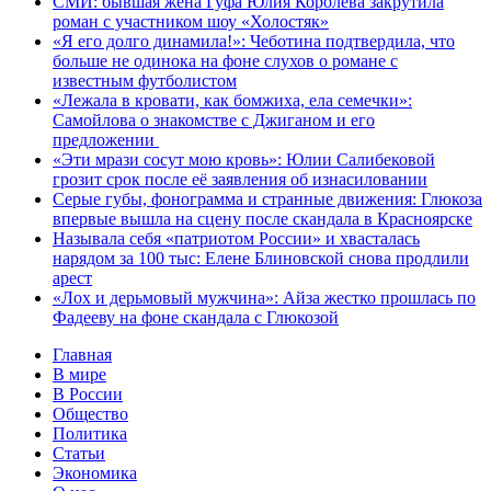
СМИ: бывшая жена Гуфа Юлия Королева закрутила
роман с участником шоу «Холостяк»
«Я его долго динамила!»: Чеботина подтвердила, что
больше не одинока на фоне слухов о романе с
известным футболистом
«Лежала в кровати, как бомжиха, ела семечки»:
Самойлова о знакомстве с Джиганом и его
предложении
«Эти мрази сосут мою кровь»: Юлии Салибековой
грозит срок после её заявления об изнасиловании
Серые губы, фонограмма и странные движения: Глюкоза
впервые вышла на сцену после скандала в Красноярске
Называла себя «патриотом России» и хвасталась
нарядом за 100 тыс: Елене Блиновской снова продлили
арест
«Лох и дерьмовый мужчина»: Айза жестко прошлась по
Фадееву на фоне скандала с Глюкозой
Главная
В мире
В России
Общество
Политика
Статьи
Экономика