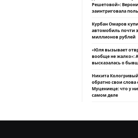
Решетовой»: Верони
заинтриговала пол
Курбан Омаров куп
автомобиль почти з
миллионов рублей
«Юля вызывает отв
вообще не жалко»: 
высказалась о бывш
Никита Кологривый
обратно свои слова 
Муцениеце: что у ни
самом деле