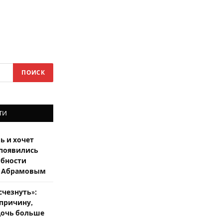
ТИ
ь и хочет
 появились
бности
ом Абрамовым
счезнуть»:
причину,
дочь больше