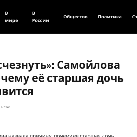
В
В
Общество
Политика
С
мире
России
счезнуть»: Самойлова
очему её старшая дочь
явится
s Read