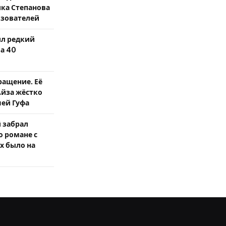
ка Степанова
ьзователей
ил редкий
а 40
ращение. Её
Айза жёстко
ей Гуфа
 забрал
о романе с
х было на