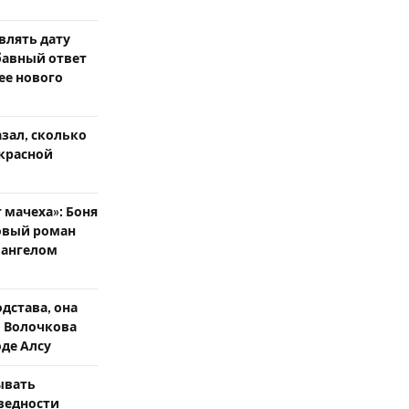
влять дату
бавный ответ
ее нового
зал, сколько
 красной
 мачеха»: Боня
овый роман
 ангелом
дстава, она
: Волочкова
оде Алсу
ывать
ведности