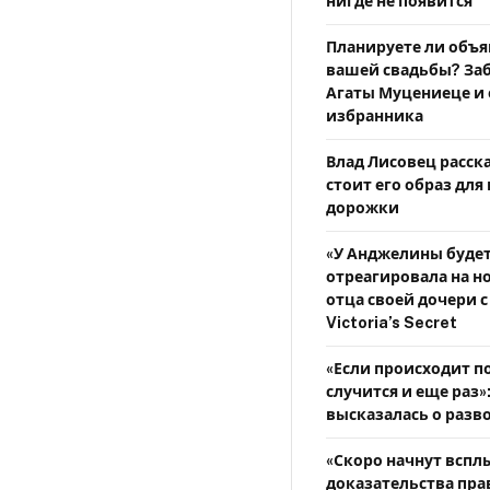
нигде не появится
Планируете ли объя
вашей свадьбы? За
Агаты Муцениеце и 
избранника
Влад Лисовец расска
стоит его образ для
дорожки
«У Анджелины будет
отреагировала на н
отца своей дочери с
Victoria’s Secret
«Если происходит по
случится и еще раз»
высказалась о разв
«Скоро начнут вспл
доказательства пра