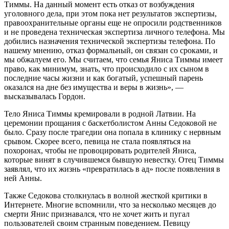
Тиммы. На данный момент есть отказ от возбуждения
уголовного дела, при этом пока нет результатов экспертизы,
правоохранительные органы еще не опросили родственников
и не проведена техническая экспертиза личного телефона. Мы
добились назначения технической экспертизы телефона. По
нашему мнению, отказ формальный, он связан со сроками, и
мы обжалуем его. Мы считаем, что семья Яниса Тиммы имеет
право, как минимум, знать, что происходило с их сыном в
последние часы жизни и как богатый, успешный парень
оказался на дне без имущества и веры в жизнь», —
высказывалась Гордон.
Тело Яниса Тиммы кремировали в родной Латвии. На
церемонии прощания с баскетболистом Анны Седоковой не
было. Сразу после трагедии она попала в клинику с нервным
срывом. Скорее всего, певица не стала появляться на
похоронах, чтобы не провоцировать родителей Яниса,
которые винят в случившемся бывшую невестку. Отец Тиммы
заявлял, что их жизнь «превратилась в ад» после появления в
ней Анны.
Также Седокова столкнулась в волной жесткой критики в
Интернете. Многие вспомнили, что за несколько месяцев до
смерти Янис признавался, что не хочет жить и пугал
пользователей своим странным поведением. Певицу