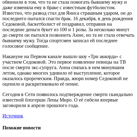
обвинили в том, что та не стала помогать бывшему мужу и
даже изменяла ему в браке с известным футболистом.
Известно, что развод стал для Яниса страшным ударом, он до
последнего пытался спасти брак. 16 декабря, в день рождения
Седоковой, баскетболист её поздравил, отправив на
последние деньги букет из 100 и 1 розы. За несколько минут
до смерти он пытался позвонить Анне, но та не стала отвечать
бывшему мужу. Тогда спортсмен записал ей последнее
голосовое сообщение.
Накануне на Первом канале вышло шоу «Три аккорда» с
участием Седоковой. Это первое появление певицы на ТВ
после смерти экс-супруга. Анна снялась в нем минувшим
летом, однако многих удивило её выступление, которое
оказалось пророческим. Правда, жюри номер Седоковой не
оценило и раскритиковало её пение.
Сегодня в Сети появилось подтверждение смерти скандально
известной блогерши Лены Миро. О её гибели впервые
заговорили в апреле прошлого года.
Источник
Похожие новости