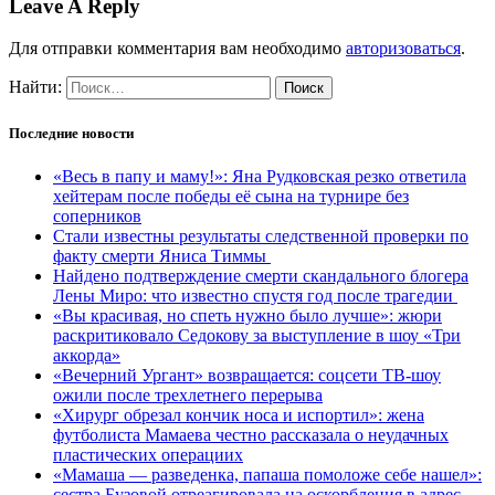
Leave A Reply
Для отправки комментария вам необходимо
авторизоваться
.
Найти:
Последние новости
«Весь в папу и маму!»: Яна Рудковская резко ответила
хейтерам после победы её сына на турнире без
соперников
Стали известны результаты следственной проверки по
факту смерти Яниса Тиммы
Найдено подтверждение смерти скандального блогера
Лены Миро: что известно спустя год после трагедии
«Вы красивая, но спеть нужно было лучше»: жюри
раскритиковало Седокову за выступление в шоу «Три
аккорда»
«Вечерний Ургант» возвращается: соцсети ТВ-шоу
ожили после трехлетнего перерыва
«Хирург обрезал кончик носа и испортил»: жена
футболиста Мамаева честно рассказала о неудачных
пластических операциих
«Мамаша — разведенка, папаша помоложе себе нашел»:
сестра Бузовой отреагировала на оскорбления в адрес